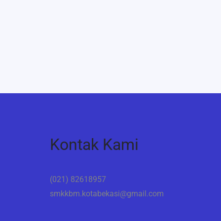
Kontak Kami
(021) 82618957
smkkbm.kotabekasi@gmail.com