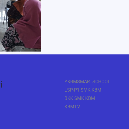
i
YKBMSMARTSCHOOL
LSP-P1 SMK KBM
BKK SMK KBM
KBMTV