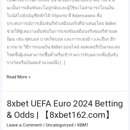
ฉะนั้นการเดิมพันจะไม่ถูกนับและผู้ใช้จะไม่สามารถโอนเงิน
โบนัสไปยังบัญชีหลักได้ VSports ที่ 8xbetcasino คือ
ประสบการณ์การเดิมพันกีฬาเสมือนจริงที่นำเสนอโดย 8xBet
ช่วยให้ผู้เล่นวางเดิมพันในการแข่งขันเสมือนจริงของกีฬายอด
นิยม เช่น ฟุตบอล บาสเก็ตบอล และการแข่งม้า และอื่นๆ อีก
มากมาย วิธีการถอนเงิน 8xBet ออนไลน์ ลอตเตอรีเป็นเกมแห่ง
โชคซึ่งผู้เล่นสามารถซื้อตั๋วหรือเข้าร่วมการจับฉลากเพื่อลุ้นรับ
รางวัลหรือเงินสดจำนวนหนึ่ง […]
Read More »
8xbet UEFA Euro 2024 Betting
8xbet
UEFA
& Odds | 【8xbet162.com】
Euro
2024
Leave a Comment
/
Uncategorized
/
KBM1