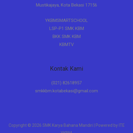
Mustikajaya, Kota Bekasi 17156
YKBMSMARTSCHOOL
LSP-P1 SMK KBM
BKK SMK KBM
KBMTV
Kontak Kami
(021) 82618957
smkkbm.kotabekasi@gmail.com
Copyright © 2026 SMK Karya Bahana Mandiri | Powered by ITE